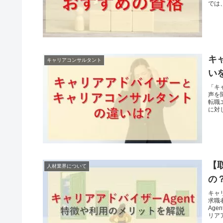
では
キ
キャリアコンサルタント
い
「キ
声を
転職
に対
【
人材業界について
の
キャ
求職
Ag
リアア