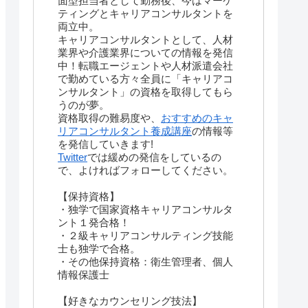
面型担当者として勤務後、今はマーケ
ティングとキャリアコンサルタントを
両立中。
キャリアコンサルタントとして、人材
業界や介護業界についての情報を発信
中！転職エージェントや人材派遣会社
で勤めている方々全員に「キャリアコ
ンサルタント」の資格を取得してもら
うのが夢。
資格取得の難易度や、
おすすめのキャ
リアコンサルタント養成講座
の情報等
を発信していきます!
Twitter
では緩めの発信をしているの
で、よければフォローしてください。
【保持資格】
・独学で国家資格キャリアコンサルタ
ント１発合格！
・２級キャリアコンサルティング技能
士も独学で合格。
・その他保持資格：衛生管理者、個人
情報保護士
【好きなカウンセリング技法】