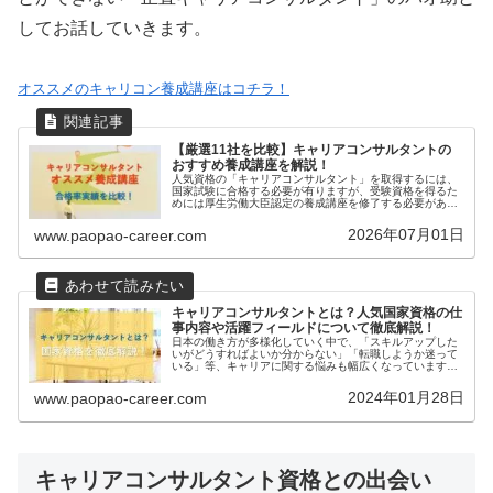
してお話していきます。
オススメのキャリコン養成講座はコチラ！
【厳選11社を比較】キャリアコンサルタントの
おすすめ養成講座を解説！
人気資格の「キャリアコンサルタント」を取得するには、
国家試験に合格する必要が有りますが、受験資格を得るた
めには厚生労働大臣認定の養成講座を修了する必要があり
ます（もしくは3年以上の実務経験でも受験可能）。本記
事では、わたしが特におすすめする...
2026年07月01日
www.paopao-career.com
キャリアコンサルタントとは？人気国家資格の仕
事内容や活躍フィールドについて徹底解説！
日本の働き方が多様化していく中で、「スキルアップした
いがどうすればよいか分からない」「転職しようか迷って
いる」等、キャリアに関する悩みも幅広くなっています。
キャリアコンサルタントはそういった「キャリアの悩み」
を解決する支援をする専門家で、2...
2024年01月28日
www.paopao-career.com
キャリアコンサルタント資格との出会い