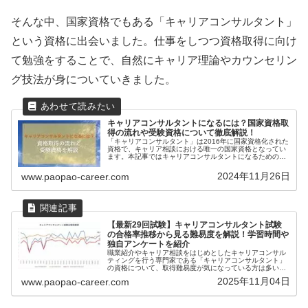
そんな中、国家資格でもある「キャリアコンサルタント」
という資格に出会いました。仕事をしつつ資格取得に向け
て勉強をすることで、自然にキャリア理論やカウンセリン
グ技法が身についていきました。
キャリアコンサルタントになるには？国家資格取
得の流れや受験資格について徹底解説！
「キャリアコンサルタント」は2016年に国家資格化された
資格で、キャリア相談における唯一の国家資格となってい
ます。本記事ではキャリアコンサルタントになるための受
験資格や国家資格取得の流れについて解説していきます。
キャリアコンサルタントのオス...
2024年11月26日
www.paopao-career.com
【最新29回試験】キャリアコンサルタント試験
の合格率推移から見る難易度を解説！学習時間や
独自アンケートを紹介
職業紹介やキャリア相談をはじめとしたキャリアコンサル
ティングを行う専門家である「キャリアコンサルタント」
の資格について、取得難易度が気になっている方は多いの
ではないでしょうか。本記事ではこれまでの合格率実績の
2025年11月04日
www.paopao-career.com
解説や、Twitterアンケート...