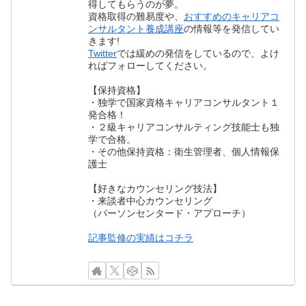
得してもらうのが夢。
資格取得の難易度や、
おすすめのキャリアコ
ンサルタント養成講座
の情報等を発信してい
きます!
Twitter
では緩めの発信をしているので、よけ
ればフォローしてください。
【保持資格】
・独学で国家資格キャリアコンサルタント１
発合格！
・２級キャリアコンサルティング技能士も独
学で合格。
・その他保持資格：衛生管理者、個人情報保
護士
【好きなカウンセリング技法】
・来談者中心カウンセリング
（パーソンセンタード・アプローチ）
記事監修の実績はコチラ