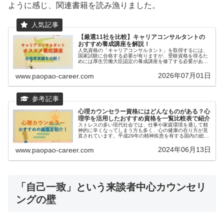
ように感じ、関連書籍を読み漁りました。
【厳選11社を比較】キャリアコンサルタントの
おすすめ養成講座を解説！
人気資格の「キャリアコンサルタント」を取得するには、
国家試験に合格する必要が有りますが、受験資格を得るた
めには厚生労働大臣認定の養成講座を修了する必要があり
ます（もしくは3年以上の実務経験でも受験可能）。本記
事では、わたしが特におすすめする...
2026年07月01日
www.paopao-career.com
心理カウンセラー資格にはどんなものがある？心
理学を活用したおすすめ資格を一覧比較表で紹介
ストレスの多い現代社会では、仕事や家庭環境を通して精
神的に辛くなってしまう方も多く、心の健康の在り方が見
直されています。平成29年の精神疾患を有する国内の総患
者数は419,3万人に上り、患者数は増加傾向にあります。
参照：厚生労働省「令和4年...
2024年06月13日
www.paopao-career.com
「自己一致」という来談者中心カウンセリ
ングの壁