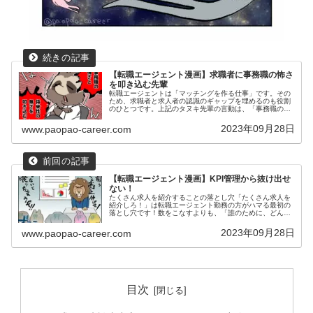
【転職エージェント漫画】求職者に事務職の怖さ
を叩き込む先輩
転職エージェントは「マッチングを作る仕事」です。その
ため、求職者と求人者の認識のギャップを埋めるのも役割
のひとつです。上記のタヌキ先輩の言動は、「事務職の求
人は少なく、需要が少ない」ことを端的に伝えるためには
適しているかもしれません。ただし...
2023年09月28日
www.paopao-career.com
【転職エージェント漫画】KPI管理から抜け出せ
ない！
たくさん求人を紹介することの落とし穴「たくさん求人を
紹介しろ！」は転職エージェント勤務の方がハマる最初の
落とし穴です！数をこなすよりも、「誰のために、どんな
求人を紹介するのか？」が重要です。「もっとたくさん求
人を紹介しろ！」人材紹介会社でC...
2023年09月28日
www.paopao-career.com
目次