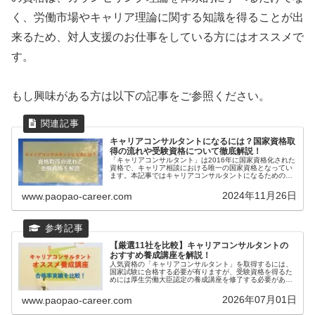
く、労働市場やキャリア理論に関する知識を得ることが出
来るため、対人支援のお仕事をしている方にはオススメで
す。
もし興味がある方は以下の記事をご参照ください。
キャリアコンサルタントになるには？国家資格取
得の流れや受験資格について徹底解説！
「キャリアコンサルタント」は2016年に国家資格化された
資格で、キャリア相談における唯一の国家資格となってい
ます。本記事ではキャリアコンサルタントになるための受
験資格や国家資格取得の流れについて解説していきます。
キャリアコンサルタントのオス...
2024年11月26日
www.paopao-career.com
【厳選11社を比較】キャリアコンサルタントの
おすすめ養成講座を解説！
人気資格の「キャリアコンサルタント」を取得するには、
国家試験に合格する必要が有りますが、受験資格を得るた
めには厚生労働大臣認定の養成講座を修了する必要があり
ます（もしくは3年以上の実務経験でも受験可能）。本記
事では、わたしが特におすすめする...
2026年07月01日
www.paopao-career.com