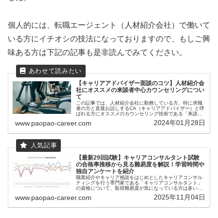
個人的には、転職エージェント（人材紹介会社）で働いて
いる方にイチオシの技法になっておりますので、もしご興
味ある方は下記の記事も是非読んでみてください。
【キャリアアドバイザー面談のコツ】人材紹介会
社にオススメの来談者中心カウンセリングについ
て
この記事では、人材紹介会社に勤務している方、特に求職
者の方と直接お話しするCA（キャリアアドバイザー）と呼
ばれる方にオススメのカウンセリング技術である「来談者
中心カウンセリング」についてご紹介させて頂きます。オ
2024年01月28日
www.paopao-career.com
ススメのキャリコン養成講座はコ...
【最新29回試験】キャリアコンサルタント試験
の合格率推移から見る難易度を解説！学習時間や
独自アンケートを紹介
職業紹介やキャリア相談をはじめとしたキャリアコンサル
ティングを行う専門家である「キャリアコンサルタント」
の資格について、取得難易度が気になっている方は多いの
ではないでしょうか。本記事ではこれまでの合格率実績の
2025年11月04日
www.paopao-career.com
解説や、Twitterアンケート...