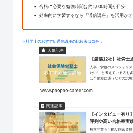
合格に必要な勉強時間は約1,000時間が目安
効率的に学習するなら「通信講座」を活用がオ
▽社労士のおすすめ通信講座の比較表はコチラ
【厳選12社】社労士
人事・労務のスペシャリス
たい!」と考えている方も
は予備校に通うなどの試験対
www.paopao-career.com
【インタビュー有り
評判や高い合格率実
独立開業も可能な国家資格