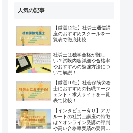
人気の記事
【厳選12社】社労士通信講
座のおすすめスクールを一
覧表で徹底比較
社労士は独学合格が難し
い？試験内容詳細や合格率
やおすすめの勉強方法につ
いて解説！
【厳選10社】社会保険労務
士におすすめの転職エージ
ェント・求人サイトを一覧
表で比較！
【インタビュー有り】アガ
ルートの社労士講座の特徴
は？オンライン受講の評判
や高い合格率実績の要因を