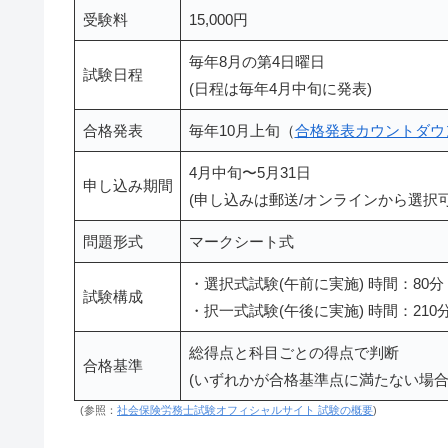
受験料
15,000円
毎年8月の第4日曜日
試験日程
(日程は毎年4月中旬に発表)
合格発表
毎年10月上旬（
合格発表カウントダウ
4月中旬〜5月31日
申し込み期間
(申し込みは郵送/オンラインから選択可
問題形式
マークシート式
・選択式試験(午前に実施) 時間：80分
試験構成
・択一式試験(午後に実施) 時間：210分
総得点と科目ごとの得点で判断
合格基準
(いずれかが合格基準点に満たない場合
(参照：
社会保険労務士試験オフィシャルサイト 試験の概要
)