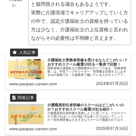
と疑問視される場合もあるようです。
士）
実際に介護現場でキャリアアップしていく方
の中で、認定介護福祉士の資格を持っている
方は少なく、介護福祉士の上位資格と言われ
ながらその必要性は不明瞭と言えます。
介護福祉士実務者研修を受けるならどこがいい？
おすすめスクール厳選10社を一覧表で比較！
国家資格介護福祉士の受験要件のひとつである「実務者研
修」は、年収アップやリーダー・管理職を目指す人におす
すめの資格です。介護業界で働いている人がキャリアアッ
プを考える際には必須の資格とも言えます。非常にたくさ
んの資格校が実務者研修を実施して...
2024年07月25日
www.paopao-career.com
介護職員初任者研修のスクールはどこがいいの
か？おすすめスクール厳選10社を紹介！
介護職員初任者研修を受講しようと思っても、どのスクー
ルで受ければいいのか悩む方は多いのではないでしょう
か？初任者研修はさまざまなスクールで開講されており、
それぞれ受講料やエリアなどが異なるため、各スクールの
特徴を理解することが大切です。本記...
2025年07月14日
www.paopao-career.com