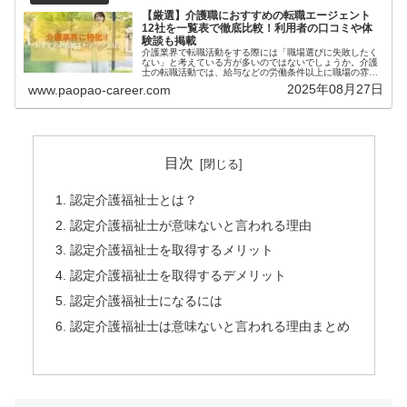
【厳選】介護職におすすめの転職エージェント
12社を一覧表で徹底比較！利用者の口コミや体
験談も掲載
介護業界で転職活動をする際には「職場選びに失敗したく
ない」と考えている方が多いのではないでしょうか。介護
士の転職活動では、給与などの労働条件以上に職場の雰囲
気や資格取得制度の有無等が重要となります。ですが、実
2025年08月27日
www.paopao-career.com
際に働いてみないと分からず、職場...
目次
認定介護福祉士とは？
認定介護福祉士が意味ないと言われる理由
認定介護福祉士を取得するメリット
認定介護福祉士を取得するデメリット
認定介護福祉士になるには
認定介護福祉士は意味ないと言われる理由まとめ