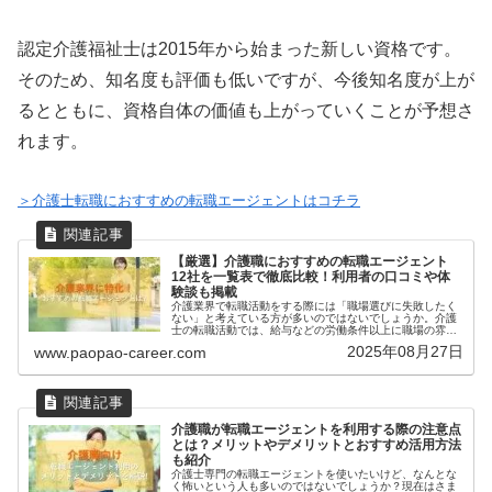
認定介護福祉士は2015年から始まった新しい資格です。
そのため、知名度も評価も低いですが、今後知名度が上が
るとともに、資格自体の価値も上がっていくことが予想さ
れます。
＞介護士転職におすすめの転職エージェントはコチラ
【厳選】介護職におすすめの転職エージェント
12社を一覧表で徹底比較！利用者の口コミや体
験談も掲載
介護業界で転職活動をする際には「職場選びに失敗したく
ない」と考えている方が多いのではないでしょうか。介護
士の転職活動では、給与などの労働条件以上に職場の雰囲
気や資格取得制度の有無等が重要となります。ですが、実
2025年08月27日
www.paopao-career.com
際に働いてみないと分からず、職場...
介護職が転職エージェントを利用する際の注意点
とは？メリットやデメリットとおすすめ活用方法
も紹介
介護士専門の転職エージェントを使いたいけど、なんとな
く怖いという人も多いのではないでしょうか？現在はさま