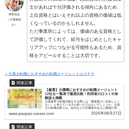
士があれば十分評価される傾向にあるため、
津島武志
上位資格とはいえそれ以上の資格の価値は低
（介護福祉
くなっているのかもしれません。
士）
ただ事業所によっては、価値のある資格とし
て評価してくれて、給与をはじめとしたキャ
リアアップにつながる可能性もあるため、資
格をアピールすることは大切です。
＞介護士転職におすすめの転職エージェントはコチラ
【厳選】介護職におすすめの転職エージェント
12社を一覧表で徹底比較！利用者の口コミや体
験談も掲載
介護業界で転職活動をする際には「職場選びに失敗したく
ない」と考えている方が多いのではないでしょうか。介護
士の転職活動では、給与などの労働条件以上に職場の雰囲
気や資格取得制度の有無等が重要となります。ですが、実
2025年08月27日
www.paopao-career.com
際に働いてみないと分からず、職場...