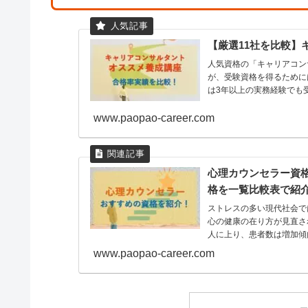
【厳選11社を比較】
人気資格の「キャリアコン
が、受験資格を得るために
は3年以上の実務経験でも受
www.paopao-career.com
心理カウンセラー資
格を一覧比較表で紹
ストレスの多い現代社会で
心の健康の在り方が見直され
人に上り、患者数は増加傾向
www.paopao-career.com