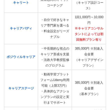
キャリート
（キャリア設計コー
コーチング
ス）
1回1,000円～10,000
・自分で好きなキャ
円
リア専門家を選べる
キャリアバディ
※キャリアコンサル
・料金設定がリーズ
タントによっては初
ナブル
回無料プラン有り
・中長期的な視点の
385,000円 ※別途入
キャリア形成を支援
会金要
ポジウィルキャリア
・法政大学教授監修
（キャリアデザイン
のプログラム
プラン）
・動画学習プラット
フォームUdemy利用
385,000円 ※別途入
可能（上限3万円）
キャリアステージ
会金要
・具体的なアクショ
（基本プラン）
ンプランの設定と実
行までサポート