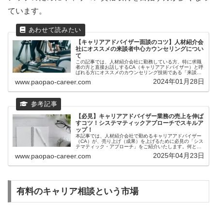
ています。
【キャリアアドバイザー面談のコツ】人材紹介会
社にオススメの来談者中心カウンセリングについ
て
この記事では、人材紹介会社に勤務している方、特に求職
者の方と直接お話しするCA（キャリアアドバイザー）と呼
ばれる方にオススメのカウンセリング技術である「来談者
中心カウンセリング」についてご紹介させて頂きます。オ
2024年01月28日
www.paopao-career.com
ススメのキャリコン養成講座はコ...
【必見】キャリアアドバイザー業務の売上を伸ば
すコツ！システマティックアプローチでスキルア
ップ！
本記事では、人材紹介会社で勤めるキャリアアドバイザー
（CA）が、売り上げ（成果）を上げるために必見の「シス
テマティック・アプローチ」をご紹介いたします。何とな
くではなく、専門的な知識に裏付けされたスキルを身に付
2025年04月23日
www.paopao-career.com
けることが、人材業界で活躍する鍵となります。
有料のキャリア相談という市場