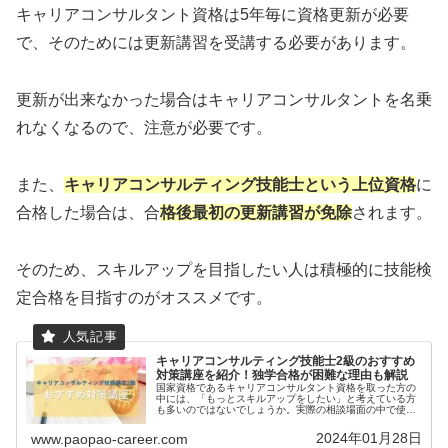
キャリアコンサルタント資格は5年毎に資格更新が必要
で、そのためには更新講習を受講する必要があります。
更新が出来なかった場合はキャリアコンサルタントを名乗
れなくなるので、注意が必要です。
また、
キャリアコンサルティング技能士という上位資格
に
合格した場合は、合
格後最初の更新講習が免除
されます。
そのため、スキルアップを目指したい人は積極的に技能検
定合格を目指すのがオススメです。
キャリアコンサルティング技能士2級のおすすめ
対策講座を紹介！独学合格が困難な理由も解説
国家資格であるキャリアコンサルタント資格を取った方の
中には、「もっとスキルアップをしたい」と考えている方
も多いのではないでしょうか。実際の相談場面の中で使え
る「より実践的なカウンセリング技法」を身に着けたいと
考えている方には、キャリアコンサ...
2024年01月28日
www.paopao-career.com