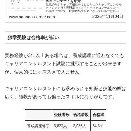
独自アンケートを紹介
職業紹介やキャリア相談をはじめとしたキャリアコンサル
ティングを行う専門家である「キャリアコンサルタント」
の資格について、取得難易度が気になっている方は多いの
ではないでしょうか。本記事ではこれまでの合格率実績の
2025年11月04日
www.paopao-career.com
解説や、Twitterアンケート...
独学受験は合格率が低い
実務経験が3年以上ある場合は、養成講座に通わなくても
キャリアコンサルタント試験に挑戦することが出来ます
が、個人的にはオススメできません。
キャリアコンサルタントにも求められる知識と技能の幅は
広く、経験があっても偏ったスキルになりがちです。
受験者数
合格者数
合格率
養成講座修了
3,822人
2,086人
54.6％