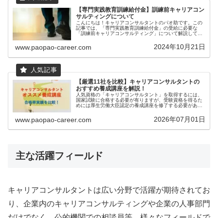
【専門実践教育訓練給付金】訓練前キャリアコン
サルティングについて
こんにちは！キャリアコンサルタントのパオ助です。この
記事では、「専門実践教育訓練給付金」の受給に必要な
「訓練前キャリアコンサルティング」について解説してい
きます。専門実践教育訓練とは？専門実践教育訓練とは
「教育訓練給付制度」の訓練の一つです...
2024年10月21日
www.paopao-career.com
【厳選11社を比較】キャリアコンサルタントの
おすすめ養成講座を解説！
人気資格の「キャリアコンサルタント」を取得するには、
国家試験に合格する必要が有りますが、受験資格を得るた
めには厚生労働大臣認定の養成講座を修了する必要があり
ます（もしくは3年以上の実務経験でも受験可能）。本記
事では、わたしが特におすすめする...
2026年07月01日
www.paopao-career.com
主な活躍フィールド
キャリアコンサルタントは広い分野で活躍が期待されてお
り、企業内のキャリアコンサルティングや企業の人事部門
だけでなく、公的機関での相談員等、様々なフィールドで