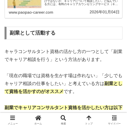
けではないが、キャリアについて相談したい」と悩んでい
る方には、有料のキャリアカウンセリングサービス（キャ
リア相談・コーチングサービス）の利用がオススメです。
転職エージェントでも担当者によっ...
2026年01月04日
www.paopao-career.com
副業として活動する
キャラコンサルタント資格の活かし方の一つとして「副業
でキャリア相談を行う」という方法があります。
「現在の職場では資格を生かす場は作れない」「少しでも
キャリア相談の仕事をしたい」と考えている方は
副業とし
て資格を活かすのがオススメ
です。
副業でキャリアコンサルタント資格を活かしたい方は以下
の記事でおすすめのサービスを紹介
しているので、是非ご
確認ください。
メニュー
ホーム
検索
トップ
サイドバー