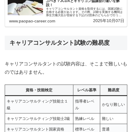
ぶべき？JCDAとキャリコン協議会の違いを解
説！
キャリアコンサルタント資格を取得するには、国家試験に
合格する必要があります。その際、試験を実施する機関は
厚生労働大臣が登録する下記の2団体のどちらかで行うこ
とになります。日本キャリア開発協会（JCDA)キャリアコ
2025年10月07日
www.paopao-career.com
ンサルティング協議会キャリア...
キャリアコンサルタント試験の難易度
キャリアコンサルタントの試験内容は、そこまで難しいも
のではありません。
資格・技能検定
レベル基準
難易度
キャリアコンサルティング技能士１
指導者レベ
かなり難しい
級
ル
キャリアコンサルティング技能士2級
熟練レベル
難しい
キャリアコンサルタント国家資格
標準レベル
普通