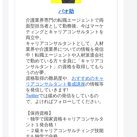
パオ助
介護業界専門の転職エージェントで両
面型担当者として勤務後、今はマーケ
ティングとキャリアコンサルタントを
両立中。
キャリアコンサルタントとして、人材
業界や介護業界についての情報を発信
中！転職エージェントや人材派遣会社
で勤めている方々全員に「キャリアコ
ンサルタント」の資格を取得してもら
うのが夢。
資格取得の難易度や、
おすすめのキャ
リアコンサルタント養成講座
の情報等
を発信していきます!
Twitter
では緩めの発信をしているの
で、よければフォローしてください。
【保持資格】
・独学で国家資格キャリアコンサルタ
ント１発合格！
・２級キャリアコンサルティング技能
士も独学で合格。