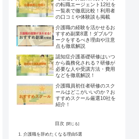
の転職エージェント12社を
一覧表で徹底比較！利用者
の口コミや体験談も掲載
介護職の経験を活かせるお
すすめ副業8選！ダブルワ
ークをするべき理由や注意
点も徹底解説
認知症介護基礎研修はいつ
から義務化される？研修が
必要な人や受講方法・費用
などを徹底解説！
介護職員初任者研修のスク
ールはどこがいいのか？お
すすめスクール厳選10社を
紹介！
目次
介護職を辞めたくなる理由5選