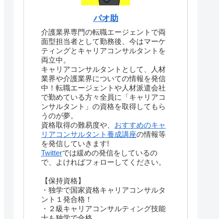
パオ助
介護業界専門の転職エージェントで両
面型担当者として勤務後、今はマーケ
ティングとキャリアコンサルタントを
両立中。
キャリアコンサルタントとして、人材
業界や介護業界についての情報を発信
中！転職エージェントや人材派遣会社
で勤めている方々全員に「キャリアコ
ンサルタント」の資格を取得してもら
うのが夢。
資格取得の難易度や、
おすすめのキャ
リアコンサルタント養成講座
の情報等
を発信していきます!
Twitter
では緩めの発信をしているの
で、よければフォローしてください。
【保持資格】
・独学で国家資格キャリアコンサルタ
ント１発合格！
・２級キャリアコンサルティング技能
士も独学で合格。